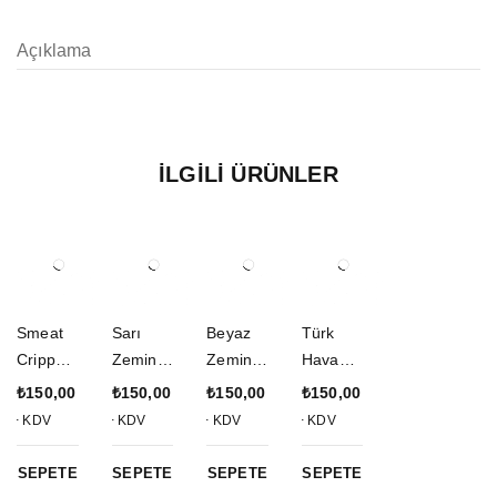
Açıklama
İLGILI ÜRÜNLER
Smeat
Sarı
Beyaz
Türk
Crippen
Zemin
Zemin
Hava
Bobko
Siyah
Nakış
Kuvvetle
₺
150,00
₺
150,00
₺
150,00
₺
150,00
Thornto
Nakış
işlemeli
ri 1911
+ KDV
+ KDV
+ KDV
+ KDV
n Nakış
işlemeli
Akıncı
3d
işlemeli
F-16
Tokadı
Silikon
SEPETE
SEPETE
SEPETE
SEPETE
Arma
192.
Arma
Kabartm