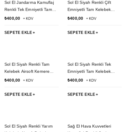
Sol El Jandarma Kamuflaj
Sol El Siyah Renkli Çift
Renkli Tek Emniyetli Tam
Emniyetli Tam Kelebek
Kelebek Airsoft Palaskaya
Airsoft Palaskaya Kemere
₺
400,00
₺
400,00
+ KDV
+ KDV
Kemere Geçirmeli impertex
Geçirmeli impertex Silah
Silah Kılıfı
Kılıfı
SEPETE EKLE
SEPETE EKLE
Sol El Siyah Renkli Tam
Sol El Siyah Renkli Tek
Kelebek Airsoft Kemere
Emniyetli Tam Kelebek
Geçirmeli impertex Silah
Airsoft Palaskaya Kemere
₺
400,00
₺
400,00
+ KDV
+ KDV
Kılıfı
Geçirmeli impertex Silah
Kılıfı
SEPETE EKLE
SEPETE EKLE
Sol El Siyah Renkli Yarım
Sağ El Hava Kuvvetleri