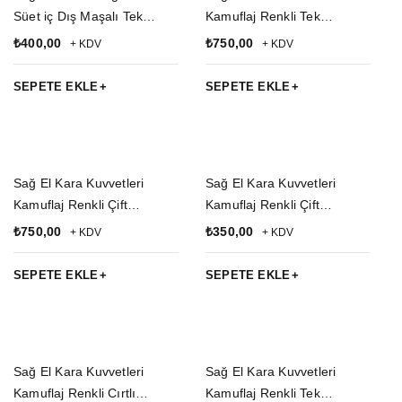
Süet iç Dış Maşalı Tek
Kamuflaj Renkli Tek
Emniyetli iç Dış Taşıma
Bağlantılı Airsoft Palaskaya
₺
400,00
₺
750,00
+ KDV
+ KDV
Palaskaya Kemere
Kemere Geçirmeli impertex
Geçirmeli Silah Kılıfı
Bacak Silah Kılıfı
SEPETE EKLE
SEPETE EKLE
Sağ El Kara Kuvvetleri
Sağ El Kara Kuvvetleri
Kamuflaj Renkli Çift
Kamuflaj Renkli Çift
Bağlantılı Airsoft Palaskaya
Emniyetli Tam Kelebek
₺
750,00
₺
350,00
+ KDV
+ KDV
Kemere Geçirmeli impertex
Airsoft Palaskaya Kemere
Bacak Silah Kılıfı
Geçirmeli impertex Silah
SEPETE EKLE
SEPETE EKLE
Kılıfı
Sağ El Kara Kuvvetleri
Sağ El Kara Kuvvetleri
Kamuflaj Renkli Cırtlı
Kamuflaj Renkli Tek