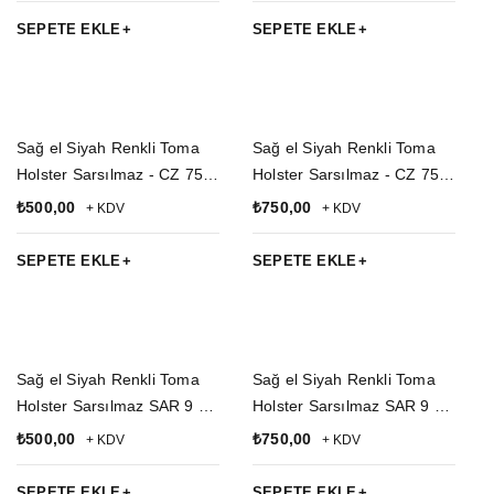
Kılıfı
SEPETE EKLE
SEPETE EKLE
Sağ el Siyah Renkli Toma
Sağ el Siyah Renkli Toma
Holster Sarsılmaz - CZ 75
Holster Sarsılmaz - CZ 75
Polimer Silah Kılıfı
Polimer Taktik Silah Kılıfı ve
₺
500,00
₺
750,00
+ KDV
+ KDV
Şarjörlük
SEPETE EKLE
SEPETE EKLE
Sağ el Siyah Renkli Toma
Sağ el Siyah Renkli Toma
Holster Sarsılmaz SAR 9 - F
Holster Sarsılmaz SAR 9 - F
92 Beretta Polimer Silah
92 Beretta Polimer
₺
500,00
₺
750,00
+ KDV
+ KDV
Kılıfı
Taktik Silah Kılıfı ve
Şarjörlük
SEPETE EKLE
SEPETE EKLE