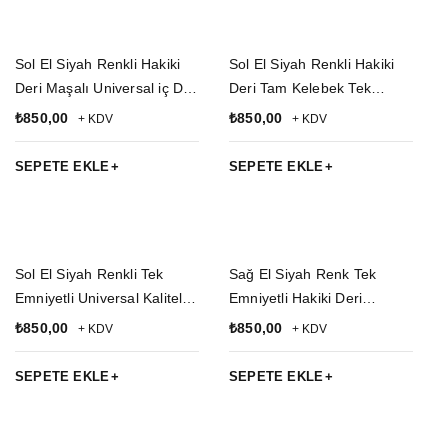
Sol El Siyah Renkli Hakiki
Sol El Siyah Renkli Hakiki
Deri Maşalı Universal iç Dış
Deri Tam Kelebek Tek
Taşıma Yarım Model
Emniyetli Universal
₺
850,00
₺
850,00
+ KDV
+ KDV
Palaskaya Kemere
Palaskaya Kemere
Geçirmeli Silah Kılıfı
Geçirmeli SAR 9 Silah Kılıfı
SEPETE EKLE
SEPETE EKLE
Sol El Siyah Renkli Tek
Sağ El Siyah Renk Tek
Emniyetli Universal Kaliteli
Emniyetli Hakiki Deri
Kemere Geçirmeli Yarım
Universal Kaliteli Kemere
₺
850,00
₺
850,00
+ KDV
+ KDV
Kelebek Hakiki Deri SAR 9
Geçirmeli Yarım Kelebek
Silah Kılıfı
Silah Kılıfı
SEPETE EKLE
SEPETE EKLE