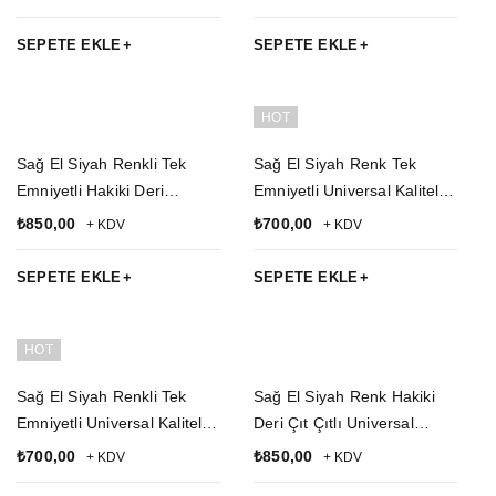
Palaskaya Kemere
Palaskaya Kemere
Geçirmeli Sallama Silah
Geçirmeli Sallama Silah
SEPETE EKLE
SEPETE EKLE
Kılıfı
Kılıfı
HOT
Sağ El Siyah Renkli Tek
Sağ El Siyah Renk Tek
Emniyetli Hakiki Deri
Emniyetli Universal Kaliteli
Universal Kaliteli Kemere
Palaskaya Kemere
₺
850,00
₺
700,00
+ KDV
+ KDV
Geçirmeli Yarım Kelebek
Geçirmeli Yarım Kelebek
Silah Kılıfı
Hakiki Deri Silah Kılıfı
SEPETE EKLE
SEPETE EKLE
HOT
Sağ El Siyah Renkli Tek
Sağ El Siyah Renk Hakiki
Emniyetli Universal Kaliteli
Deri Çıt Çıtlı Universal
Palaskaya Kemere
Palaskaya Kemere
₺
700,00
₺
850,00
+ KDV
+ KDV
Geçirmeli Yarım Kelebek
Geçirmeli Yarım Kelebek