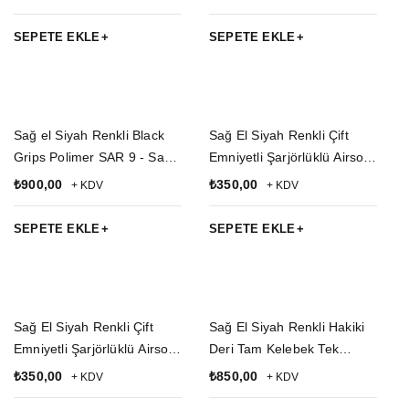
Silah Kılıfı
Geçirmeli impertex Silah
Kılıfı
SEPETE EKLE
SEPETE EKLE
Sağ el Siyah Renkli Black
Sağ El Siyah Renkli Çift
Grips Polimer SAR 9 - Sar 9
Emniyetli Şarjörlüklü Airsoft
Mete Silah Kılıfı ve Tekli
Kemere Geçirmeli impertex
₺
900,00
₺
350,00
+ KDV
+ KDV
Şarjör Kılıfı
Silah Kılıfı
SEPETE EKLE
SEPETE EKLE
Sağ El Siyah Renkli Çift
Sağ El Siyah Renkli Hakiki
Emniyetli Şarjörlüklü Airsoft
Deri Tam Kelebek Tek
Palaskaya Kemere
Emniyetli Universal
₺
350,00
₺
850,00
+ KDV
+ KDV
Geçirmeli impertex Silah
Palaskaya Kemere