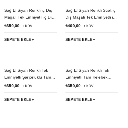
Sağ El Siyah Renkli iç Dış
Sağ El Siyah Renkli Süet iç
Maşalı Tek Emniyetli iç Dış
Dış Maşalı Tek Emniyetli iç
Taşıma Palaskaya Kemere
Dış Taşıma Palaskaya
₺
350,00
₺
400,00
+ KDV
+ KDV
Geçirmeli impertex Silah
Kemere Geçirmeli Silah
Kılıfı
Kılıfı
SEPETE EKLE
SEPETE EKLE
Sağ El Siyah Renkli Tek
Sağ El Siyah Renkli Tek
Emniyetli Şarjörlüklü Tam
Emniyetli Tam Kelebek
Kelebek Airsoft Palaskaya
Airsoft Palaskaya Kemere
₺
350,00
₺
350,00
+ KDV
+ KDV
Kemere Geçirmeli impertex
Geçirmeli impertex Silah
Silah Kılıfı
Kılıfı
SEPETE EKLE
SEPETE EKLE