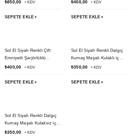
Kemere Geçirmeli Yarım
Palaskaya Kemere
₺
850,00
₺
400,00
+ KDV
+ KDV
Kelebek Hakiki Deri Silah
Geçirmeli impertex Silah
Kılıfı
Kılıfı
SEPETE EKLE
SEPETE EKLE
Sol El Siyah Renkli Çift
Sol El Siyah Renkli Dalgıç
Emniyetli Şarjörlüklü
Kumaş Maşalı Kulaklı iç
impertex Airsoft Palaskaya
Taşıma Airsoft Silah Kılıfı
₺
400,00
₺
350,00
+ KDV
+ KDV
Kemere Geçirmeli Sallama
Silah Kılıfı
SEPETE EKLE
SEPETE EKLE
Sol El Siyah Renkli Dalgıç
Kumaş Maşalı Kulaksız iç
Taşıma Airsoft Silah Kılıfı
₺
350,00
+ KDV