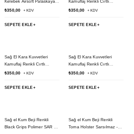
Kelebek Airsoft Palaskaya
Kamuflaj Renkli Cırtlı
Kemere Geçirmeli impertex
Kapaklı Airsoft Sallamalı
₺
350,00
₺
350,00
+ KDV
+ KDV
Silah Kılıfı
Palaskaya Kemere
Geçirmeli impertex Silah
SEPETE EKLE
SEPETE EKLE
Kılıfı
Sağ El Kara Kuvvetleri
Sağ El Kara Kuvvetleri
Kamuflaj Renkli Cırtlı
Kamuflaj Renkli Cırtlı
Kapaklı Airsoft Sallamalı
Kapaklı Airsoft Sallamalı
₺
350,00
₺
350,00
+ KDV
+ KDV
Palaskaya Kemere
Palaskaya Kemere
Geçirmeli impertex Silah
Geçirmeli impertex Silah
SEPETE EKLE
SEPETE EKLE
Kılıfı
Kılıfı
Sağ el Kum Beji Renkli
Sağ el Kum Beji Renkli
Black Grips Polimer SAR 9 -
Toma Holster Sarsılmaz -