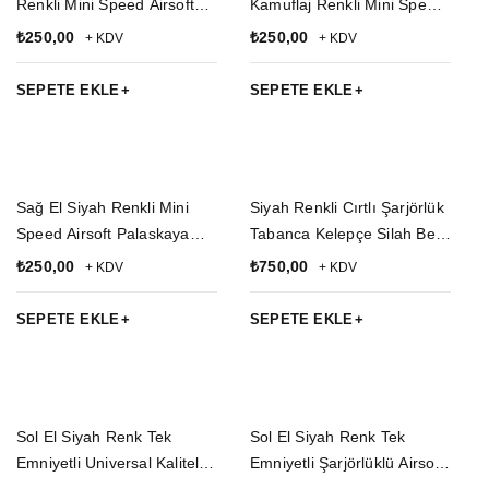
Renkli Mini Speed Airsoft
Kamuflaj Renkli Mini Speed
Palaskaya Kemere
Airsoft Palaskaya Kemere
₺
250,00
₺
250,00
+ KDV
+ KDV
Geçirmeli impertex Kase
Geçirmeli impertex Kase
Silah Kılıfı
Silah Kılıfı
SEPETE EKLE
SEPETE EKLE
Sağ El Siyah Renkli Mini
Siyah Renkli Cırtlı Şarjörlük
Speed Airsoft Palaskaya
Tabanca Kelepçe Silah Bel
Kemere Geçirmeli impertex
Korsesi
₺
250,00
₺
750,00
+ KDV
+ KDV
Kase Silah Kılıfı
SEPETE EKLE
SEPETE EKLE
Sol El Siyah Renk Tek
Sol El Siyah Renk Tek
Emniyetli Universal Kaliteli
Emniyetli Şarjörlüklü Airsoft