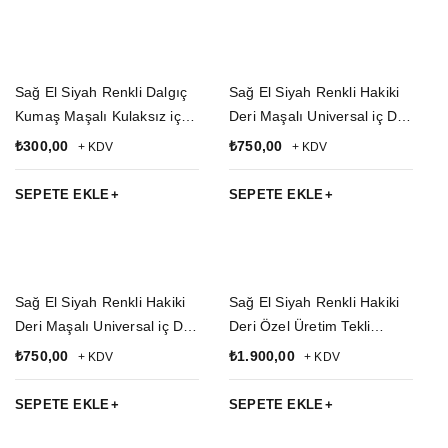
Sağ El Siyah Renkli Dalgıç
Sağ El Siyah Renkli Hakiki
Kumaş Maşalı Kulaksız iç
Deri Maşalı Universal iç Dış
Taşıma Airsoft Silah Kılıfı
Taşıma Tam model
₺
300,00
₺
750,00
+ KDV
+ KDV
Palaskaya Kemere
Geçirmeli Silah Kılıfı
SEPETE EKLE
SEPETE EKLE
Sağ El Siyah Renkli Hakiki
Sağ El Siyah Renkli Hakiki
Deri Maşalı Universal iç Dış
Deri Özel Üretim Tekli
Taşıma Yarım Model
Koltukaltı Kaliteli Airsoft
₺
750,00
₺
1.900,00
+ KDV
+ KDV
Palaskaya Kemere
Silah Kılıfı
Geçirmeli Silah Kılıfı
SEPETE EKLE
SEPETE EKLE