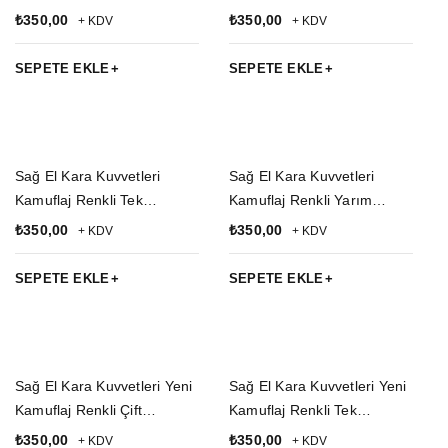
Kapaklı Airsoft Sallamalı
Emniyetli Şarjörlüklü Tam
₺
350,00
₺
350,00
+ KDV
+ KDV
Palaskaya Kemere
Kelebek Airsoft Palaskaya
Geçirmeli impertex Silah
Kemere Geçirmeli impertex
SEPETE EKLE
SEPETE EKLE
Kılıfı
Silah Kılıfı
Sağ El Kara Kuvvetleri
Sağ El Kara Kuvvetleri
Kamuflaj Renkli Tek
Kamuflaj Renkli Yarım
Emniyetli Tam Kelebek
Kelebek Airsoft Palaskaya
₺
350,00
₺
350,00
+ KDV
+ KDV
Airsoft Palaskaya Kemere
Kemere Geçirmeli impertex
Geçirmeli impertex Silah
Silah Kılıfı
SEPETE EKLE
SEPETE EKLE
Kılıfı
Sağ El Kara Kuvvetleri Yeni
Sağ El Kara Kuvvetleri Yeni
Kamuflaj Renkli Çift
Kamuflaj Renkli Tek
Emniyetli Şarjörlüklü
Emniyetli Şarjörlüklü
₺
350,00
₺
350,00
+ KDV
+ KDV