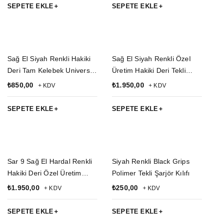
Kılıfı
Geçirmeli SAR 9 Silah Kılıfı
SEPETE EKLE
SEPETE EKLE
Sağ El Siyah Renkli Hakiki
Sağ El Siyah Renkli Özel
Deri Tam Kelebek Universal
Üretim Hakiki Deri Tekli
Palaskaya Kemere
Koltukaltı Kaliteli Airsoft
₺
850,00
₺
1.950,00
+ KDV
+ KDV
Geçirmeli SAR 9 Silah Kılıfı
Silah Kılıfı
SEPETE EKLE
SEPETE EKLE
Sar 9 Sağ El Hardal Renkli
Siyah Renkli Black Grips
Hakiki Deri Özel Üretim
Polimer Tekli Şarjör Kılıfı
Tekli Koltukaltı Kaliteli
₺
1.950,00
₺
250,00
+ KDV
+ KDV
Airsoft Silah Kılıfı
SEPETE EKLE
SEPETE EKLE