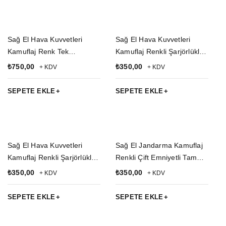
Sağ El Hava Kuvvetleri
Sağ El Hava Kuvvetleri
Kamuflaj Renk Tek
Kamuflaj Renkli Şarjörlüklü
Bağlantılı Airsoft Palaskaya
Çift Emniyetli Airsoft
₺
750,00
₺
350,00
+ KDV
+ KDV
Kemere Geçirmeli impertex
Palaskaya Kemere
Bacak Silah Kılıfı
Geçirmeli Sallama Silah
SEPETE EKLE
SEPETE EKLE
Kılıfı
Sağ El Hava Kuvvetleri
Sağ El Jandarma Kamuflaj
Kamuflaj Renkli Şarjörlüklü
Renkli Çift Emniyetli Tam
Tek Emniyetli Airsoft
Kelebek Airsoft Palaskaya
₺
350,00
₺
350,00
+ KDV
+ KDV
Palaskaya Kemere
Kemere Geçirmeli impertex
Geçirmeli Sallama Silah
Silah Kılıfı
SEPETE EKLE
SEPETE EKLE
Kılıfı