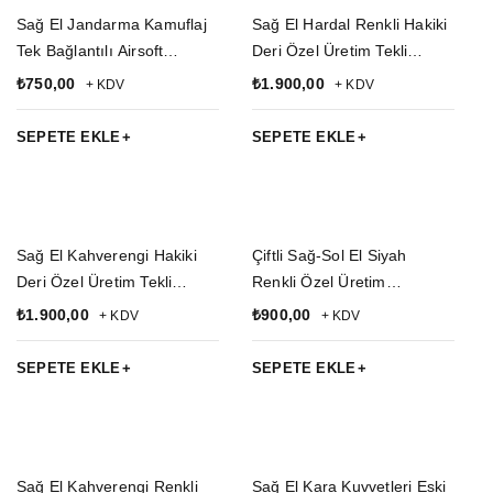
Sağ El Jandarma Kamuflaj
Sağ El Hardal Renkli Hakiki
Tek Bağlantılı Airsoft
Deri Özel Üretim Tekli
Palaskaya Kemere
Koltukaltı Kaliteli Airsoft
₺
750,00
₺
1.900,00
+ KDV
+ KDV
Geçirmeli Ahtapot impertex
Silah Kılıfı
Bacak Silah Kılıfı
SEPETE EKLE
SEPETE EKLE
Sağ El Kahverengi Hakiki
Çiftli Sağ-Sol El Siyah
Deri Özel Üretim Tekli
Renkli Özel Üretim
Koltukaltı Kaliteli Airsoft
Ayarlamalı Emniyetli Lastikli
₺
1.900,00
₺
900,00
+ KDV
+ KDV
Silah Kılıfı
Universal impertex
Koltukaltı Silah Kılıfı
SEPETE EKLE
SEPETE EKLE
Sağ El Kahverengi Renkli
Sağ El Kara Kuvvetleri Eski