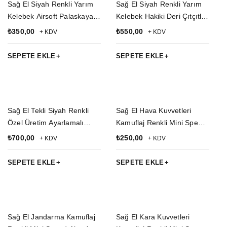
Sağ El Siyah Renkli Yarım
Sağ El Siyah Renkli Yarım
Kelebek Airsoft Palaskaya
Kelebek Hakiki Deri Çıtçıtlı
Kemere Geçirmeli impertex
Silah Kılıfı
₺
350,00
₺
550,00
+ KDV
+ KDV
Silah Kılıfı
SEPETE EKLE
SEPETE EKLE
Sağ El Tekli Siyah Renkli
Sağ El Hava Kuvvetleri
Özel Üretim Ayarlamalı
Kamuflaj Renkli Mini Speed
Emniyetli Lastikli Universal
Airsoft Palaskaya Kemere
₺
700,00
₺
250,00
+ KDV
+ KDV
impertex Koltukaltı Silah
Geçirmeli impertex Kase
Kılıfı
Silah Kılıfı
SEPETE EKLE
SEPETE EKLE
Sağ El Jandarma Kamuflaj
Sağ El Kara Kuvvetleri