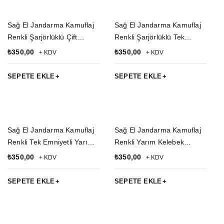
Sağ El Jandarma Kamuflaj
Sağ El Jandarma Kamuflaj
Renkli Şarjörlüklü Çift
Renkli Şarjörlüklü Tek
Emniyetli Palaskaya
Emniyetli Palaskaya
₺
350,00
₺
350,00
+ KDV
+ KDV
Kemere Geçirmeli Sallama
Kemere Geçirmeli Sallama
impertex Silah Kılıfı
impertex Silah Kılıfı
SEPETE EKLE
SEPETE EKLE
Sağ El Jandarma Kamuflaj
Sağ El Jandarma Kamuflaj
Renkli Tek Emniyetli Yarım
Renkli Yarım Kelebek
Kelebek Airsoft Palaskaya
Airsoft Palaskaya Kemere
₺
350,00
₺
350,00
+ KDV
+ KDV
Kemere Geçirmeli impertex
Geçirmeli impertex Silah
Silah Kılıfı
Kılıfı
SEPETE EKLE
SEPETE EKLE