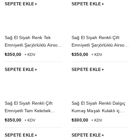
Hakiki Deri Silah Kılıfı
Silah Kılıfı
SEPETE EKLE
SEPETE EKLE
Sağ El Siyah Renk Tek
Sağ El Siyah Renkli Çift
Emniyetli Şarjörlüklü Airsoft
Emniyetli Şarjörlüklü Airsoft
Palaskaya Kemere
Kemere Geçirmeli impertex
₺
350,00
₺
350,00
+ KDV
+ KDV
Geçirmeli impertex Silah
Silah Kılıfı
Kılıfı
SEPETE EKLE
SEPETE EKLE
Sağ El Siyah Renkli Çift
Sağ El Siyah Renkli Dalgıç
Emniyetli Tam Kelebek
Kumaş Maşalı Kulaklı iç
Airsoft Palaskaya Kemere
Taşıma Airsoft Silah Kılıfı
₺
350,00
₺
300,00
+ KDV
+ KDV
Geçirmeli impertex Silah
Kılıfı
SEPETE EKLE
SEPETE EKLE