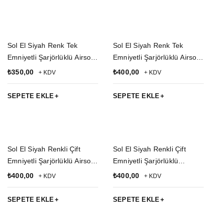
Sol El Siyah Renk Tek
Sol El Siyah Renk Tek
Emniyetli Şarjörlüklü Airsoft
Emniyetli Şarjörlüklü Airsoft
Kemere Geçirmeli impertex
Palaskaya Kemere
₺
350,00
₺
400,00
+ KDV
+ KDV
Silah Kılıfı
Geçirmeli impertex Silah
Kılıfı
SEPETE EKLE
SEPETE EKLE
Sol El Siyah Renkli Çift
Sol El Siyah Renkli Çift
Emniyetli Şarjörlüklü Airsoft
Emniyetli Şarjörlüklü
Kemere Geçirmeli impertex
Palaskaya Kemere
₺
400,00
₺
400,00
+ KDV
+ KDV
Silah Kılıfı
Geçirmeli impertex Airsoft
Sallama Silah Kılıfı
SEPETE EKLE
SEPETE EKLE