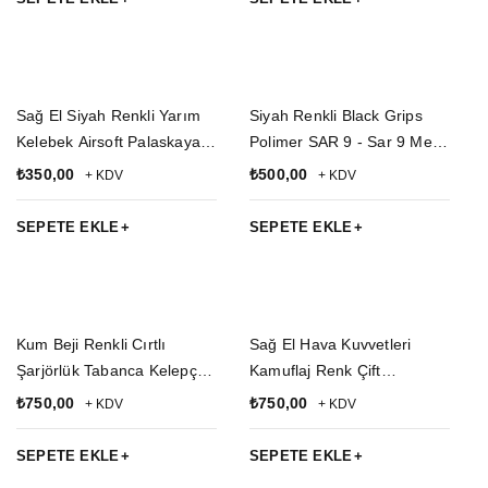
Sağ El Siyah Renkli Yarım
Siyah Renkli Black Grips
Kelebek Airsoft Palaskaya
Polimer SAR 9 - Sar 9 Mete
Kemere Geçirmeli Cırtlı
Çiftli Şarjörlük Kılıfı
₺
350,00
₺
500,00
+ KDV
+ KDV
impertex Silah Kılıfı
SEPETE EKLE
SEPETE EKLE
Kum Beji Renkli Cırtlı
Sağ El Hava Kuvvetleri
Şarjörlük Tabanca Kelepçe
Kamuflaj Renk Çift
Silah Bel Korsesi
Bağlantılı Airsoft Palaskaya
₺
750,00
₺
750,00
+ KDV
+ KDV
Kemere Geçirmeli impertex
Bacak Silah Kılıfı
SEPETE EKLE
SEPETE EKLE