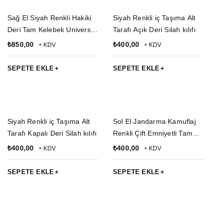
Sağ El Siyah Renkli Hakiki
Siyah Renkli iç Taşıma Alt
Deri Tam Kelebek Universal
Tarafı Açık Deri Silah kılıfı
Kemere Geçirmeli Silah
₺
850,00
₺
400,00
+ KDV
+ KDV
Kılıfı
SEPETE EKLE
SEPETE EKLE
Siyah Renkli iç Taşıma Alt
Sol El Jandarma Kamuflaj
Tarafı Kapalı Deri Silah kılıfı
Renkli Çift Emniyetli Tam
Kelebek Airsoft Palaskaya
₺
400,00
₺
400,00
+ KDV
+ KDV
Kemere Geçirmeli impertex
Silah Kılıfı
SEPETE EKLE
SEPETE EKLE