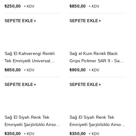
Kemere Geçirmeli Yarım
₺
250,00
₺
850,00
+ KDV
+ KDV
Kelebek F-92 Hakiki Deri
Silah Kılıfı
SEPETE EKLE
SEPETE EKLE
Sağ El Kahverengi Renkli
Sağ el Kum Renkli Black
Tek Emniyetli Universal
Grips Polimer SAR 9 - Sar 9
Kemere Geçirmeli Yarım
Mete Silah Kılıfı ve Tekli
₺
850,00
₺
900,00
+ KDV
+ KDV
Kelebek Hakiki Deri Silah
Şarjör Kılıfı
Kılıfı
SEPETE EKLE
SEPETE EKLE
Sağ El Siyah Renk Tek
Sağ El Siyah Renk Tek
Emniyetli Şarjörlüklü Airsoft
Emniyetli Şarjörlüklü Airsoft
Kemere Geçirmeli impertex
Palaskaya Kemere
₺
350,00
₺
350,00
+ KDV
+ KDV