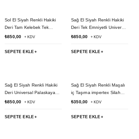
Sol El Siyah Renkli Hakiki
Sağ El Siyah Renkli Hakiki
Deri Tam Kelebek Tek
Deri Tek Emniyetli Universal
Emniyetli Universal
Airsoft Palaskaya Kemere
₺
850,00
₺
850,00
+ KDV
+ KDV
Palaskaya Kemere
Geçirmeli Kase Silah Kılıfı
Geçirmeli Silah Kılıfı
SEPETE EKLE
SEPETE EKLE
Sağ El Siyah Renkli Hakiki
Sağ El Siyah Renkli Maşalı
Deri Universal Palaskaya
iç Taşıma impertex Silah
Kemere Geçirmeli Çıtçıtlı
Kılıfı
₺
850,00
₺
350,00
+ KDV
+ KDV
Emniyetli Kase Silah Kılıfı
SEPETE EKLE
SEPETE EKLE