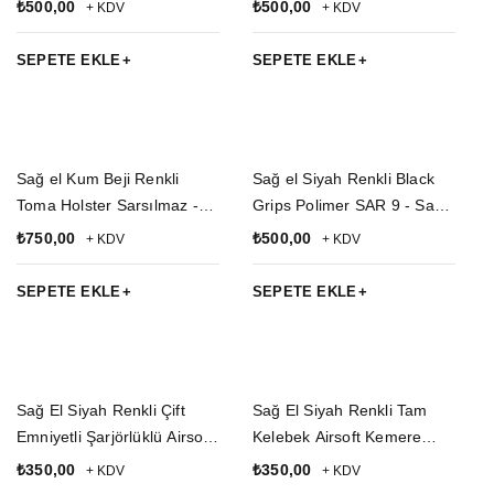
Sar 9 Mete Silah Kılıfı
CZ 75 Polimer Silah Kılıfı
₺
500,00
₺
500,00
+ KDV
+ KDV
SEPETE EKLE
SEPETE EKLE
Sağ el Kum Beji Renkli
Sağ el Siyah Renkli Black
Toma Holster Sarsılmaz -
Grips Polimer SAR 9 - Sar 9
CZ 75 Polimer Taktik Silah
Mete Silah Kılıfı
₺
750,00
₺
500,00
+ KDV
+ KDV
Kılıfı ve Şarjörlük
SEPETE EKLE
SEPETE EKLE
Sağ El Siyah Renkli Çift
Sağ El Siyah Renkli Tam
Emniyetli Şarjörlüklü Airsoft
Kelebek Airsoft Kemere
Palaskaya Kemere
Geçirmeli impertex Silah
₺
350,00
₺
350,00
+ KDV
+ KDV
Geçirmeli impertex Silah
Kılıfı