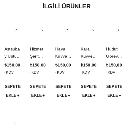
İLGILI ÜRÜNLER
Astsuba
Hizmet
Hava
Kara
Hudut
y Üstün
Şerit
Kuvvetle
Kuvvetle
Görevi
Kahram
Rozetler
ri Harp
ri
Hudut
₺
150,00
₺
150,00
₺
150,00
₺
150,00
₺
150,00
anlık
i
Okulu
Astsuba
Şerit
+ KDV
+ KDV
+ KDV
+ KDV
+ KDV
Hizmeti
Yurtdışı
Mezuniy
y
Rozet
Eğitimi
Görev
et Şerit
Mezuniy
SEPETE
SEPETE
SEPETE
SEPETE
SEPETE
Şerit
Şerit
Rozeti
et Şerit
EKLE
EKLE
EKLE
EKLE
EKLE
Rozet
Rozeti
Rozet