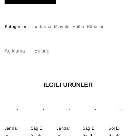
Kategoriler :
Jandarma
,
Minyatür Rütbe
,
Rütbeler
Açıklama
Ek bilgi
İLGILI ÜRÜNLER
Jandar
Sağ El
Jandar
Sağ El
Sol El
ma
Siyah
ma
Siyah
Siyah