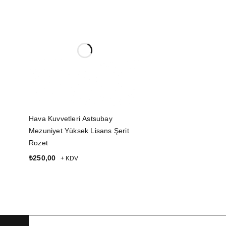
Hava Kuvvetleri Astsubay
Mezuniyet Yüksek Lisans Şerit
Rozet
₺
250,00
+ KDV
SEPETE EKLE