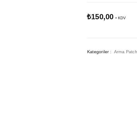
₺
150,00
+ KDV
Kategoriler :
Arma Patc