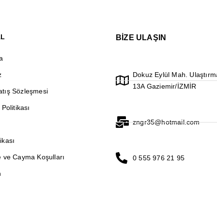
AL
BİZE ULAŞIN
a
z
Dokuz Eylül Mah. Ulaştırm
13A Gaziemir/İZMİR
atış Sözleşmesi
 Politikası
zngr35@hotmail.com
ikası
de ve Cayma Koşulları
0 555 976 21 95
n