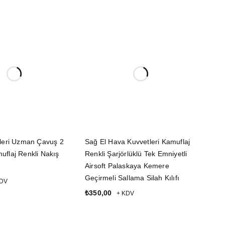
leri Uzman Çavuş 2
Sağ El Hava Kuvvetleri Kamuflaj
flaj Renkli Nakış
Renkli Şarjörlüklü Tek Emniyetli
Airsoft Palaskaya Kemere
Geçirmeli Sallama Silah Kılıfı
KDV
₺
350,00
+ KDV
LE
SEPETE EKLE