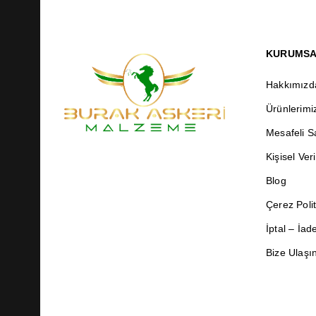
KURUMS
Hakkımızd
Ürünlerimi
Mesafeli S
Kişisel Veri
Blog
Çerez Polit
İptal – İa
Bize Ulaşı