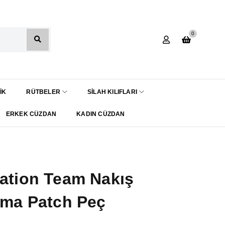
0
IK
RÜTBELER
SILAH KILIFLARI
ERKEK CÜZDAN
KADIN CÜZDAN
lation Team Nakış
rma Patch Peç