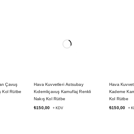
an Çavuş
Hava Kuvvetleri Astsubay
Hava Kuvvet
ş Kol Rütbe
Kıdemliçavuş Kamuflaj Renkli
Kademe Kamu
Nakış Kol Rütbe
Kol Rütbe
₺
150,00
₺
150,00
+ KDV
+ 
SEPETE EKLE
SEPETE EK