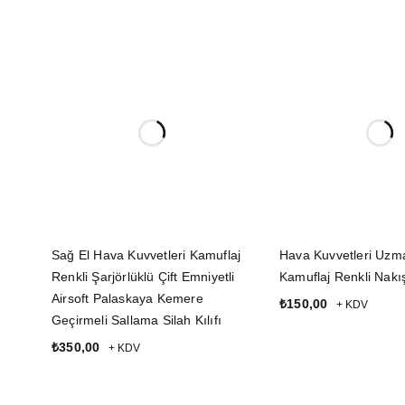
Sağ El Hava Kuvvetleri Kamuflaj
Hava Kuvvetleri Uzm
Renkli Şarjörlüklü Çift Emniyetli
Kamuflaj Renkli Nakı
Airsoft Palaskaya Kemere
₺
150,00
+ KDV
Geçirmeli Sallama Silah Kılıfı
SEPETE EKLE
₺
350,00
+ KDV
SEPETE EKLE