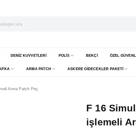
DENIZ KUVVETLERI
POLIS
BEKÇI
ÖZEL GÜVENL
ŞAPKA
ARMA PATCH
ASKERE GIDECEKLER PAKETI
emeli Arma Patch Peç
F 16 Simu
işlemeli A