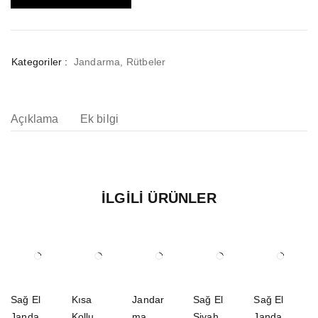
Kategoriler :
Jandarma
,
Rütbeler
Açıklama
Ek bilgi
İLGILI ÜRÜNLER
Sağ El
Kısa
Jandar
Sağ El
Sağ El
Jandar
Kollu
ma
Siyah
Jandar