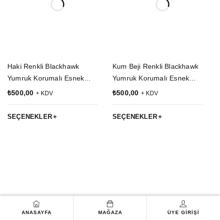
Haki Renkli Blackhawk
Kum Beji Renkli Blackhawk
Yumruk Korumalı Esnek
Yumruk Korumalı Esnek
Kesik Parmak Taktik Eldiven
Kesik Parmak Taktik Eldiven
₺
500,00
₺
500,00
+ KDV
+ KDV
SEÇENEKLER
SEÇENEKLER
ANASAYFA
MAĞAZA
ÜYE GIRIŞI