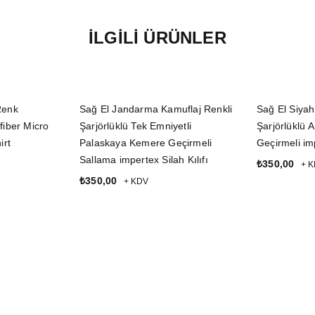
İLGILI ÜRÜNLER
Renk
Sağ El Jandarma Kamuflaj Renkli
Sağ El Siyah 
fiber Micro
Şarjörlüklü Tek Emniyetli
Şarjörlüklü 
irt
Palaskaya Kemere Geçirmeli
Geçirmeli imp
Sallama impertex Silah Kılıfı
₺
350,00
+ 
₺
350,00
+ KDV
SEPETE EK
SEPETE EKLE