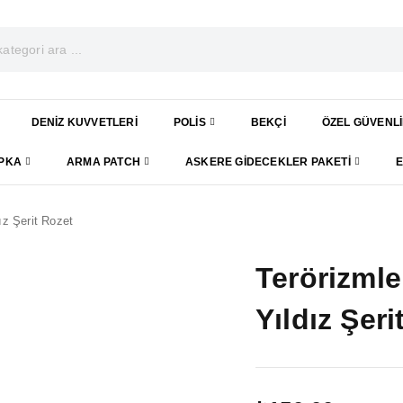
DENIZ KUVVETLERI
POLIS
BEKÇI
ÖZEL GÜVENL
APKA
ARMA PATCH
ASKERE GIDECEKLER PAKETI
ız Şerit Rozet
Terörizmle
Yıldız Şeri