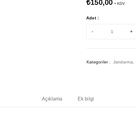
₺
150,00
+ KDV
Adet :
Kategoriler :
Jandarma
,
Açıklama
Ek bilgi