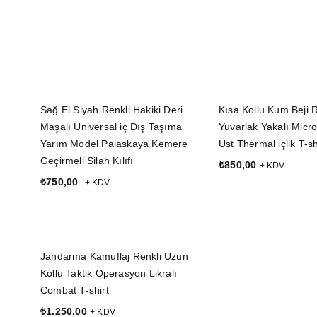
Sağ El Siyah Renkli Hakiki Deri
Kısa Kollu Kum Beji 
Maşalı Universal iç Dış Taşıma
Yuvarlak Yakalı Micro
Yarım Model Palaskaya Kemere
Üst Thermal içlik T-sh
Geçirmeli Silah Kılıfı
₺
850,00
+ KDV
₺
750,00
+ KDV
SEÇENEKLER
SEPETE EKLE
Jandarma Kamuflaj Renkli Uzun
Kollu Taktik Operasyon Likralı
Combat T-shirt
₺
1.250,00
+ KDV