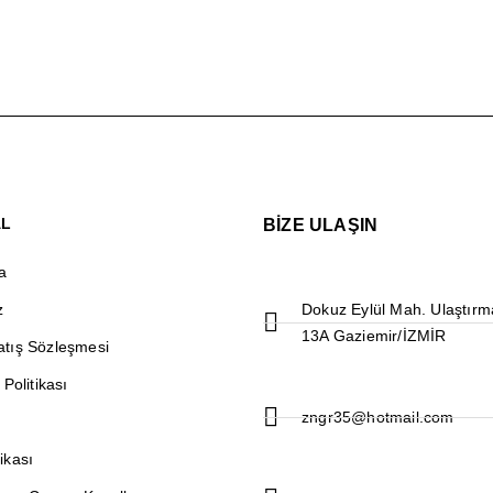
AL
BİZE ULAŞIN
a
z
Dokuz Eylül Mah. Ulaştırm
13A Gaziemir/İZMİR
atış Sözleşmesi
 Politikası
zngr35@hotmail.com
ikası