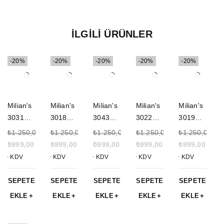
İLGILI ÜRÜNLER
-20%
-20%
-20%
-20%
-20%
Milian's
Milian's
Milian's
Milian's
Milian's
3031
3018
3043
3022
3019
Deri
Siyah
Deri
Erkek
Kahvere
₺
1.250,00
₺
1.250,00
₺
1.250,00
₺
1.250,00
₺
1.250,00
Erkek
Erkek
Erkek
Cüzdan
ngi
₺
999,00
₺
999,00
₺
999,00
₺
999,00
₺
999,00
Kahvere
Cüzdan
Koyu
- Koyu
Erkek
+ KDV
+ KDV
+ KDV
+ KDV
+ KDV
ngi
-
Kahvere
Kahvere
Cüzdan
Cüzdan
Mıknatıs
ngi
ngi
SEPETE
SEPETE
SEPETE
SEPETE
SEPETE
lı Kapak
Cüzdan
EKLE
EKLE
EKLE
EKLE
EKLE
- Ek
Kartlıklı