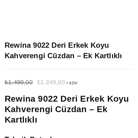
Rewina 9022 Deri Erkek Koyu
Kahverengi Cüzdan – Ek Kartlıklı
₺
1.499,00
₺
1.249,00
SALE ENDS IN:
+ KDV
Rewina 9022 Deri Erkek Koyu
Kahverengi Cüzdan – Ek
Kartlıklı