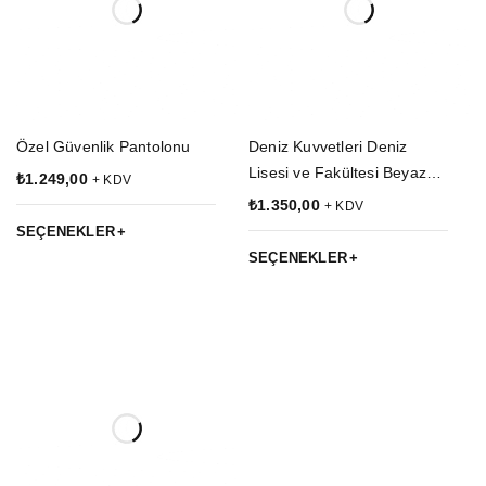
Özel Güvenlik Pantolonu
Deniz Kuvvetleri Deniz
Lisesi ve Fakültesi Beyaz
₺
1.249,00
+ KDV
Renkli Yazlık Kaliteli
₺
1.350,00
+ KDV
Pamuklu Kumaş Kaptan
SEÇENEKLER
Pantolon
SEÇENEKLER